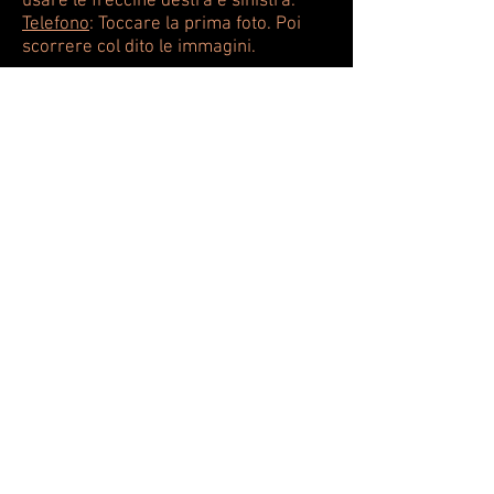
usare le freccine destra e sinistra.
Telefono
: Toccare la prima foto. Poi
scorrere col dito le immagini.
Torna alla HOME
Torna a STORIE